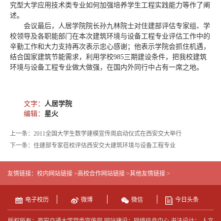
究型大学应用技术类专业如何加强培养学生工程实践能力等作了阐
述。
会议最后，人居学院院长孙九林院士对住建部评估专家组、学
校领导及各职能部门在本次建筑环境与设备工程专业评估工作中的
辛勤工作和大力支持再次表示忠心感谢；他表示学院会抓住机遇，
结合国家建筑节能需求，利用学校985三期建设条件，把我校建筑
环境与设备工程专业做大做强，在国内外同行中占有一席之地。
文字：
人居学院
编辑：
星火
上一条：2011全国大学生数学建模宣传周启动仪式在西安交大举行
下一条：住建部专家莅校评估西安交大建筑环境与设备工程专业
友情链接：
校内网站链接 >
高校合作网站链接 >
其他友情链接 >
电子校历
微博
微信
今日头条
版权所有：西安交通大学党委宣传部 网站建设：网络信息中心 书法设计： 人文