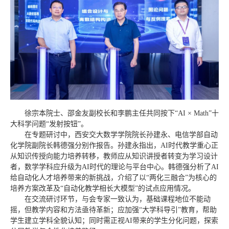
徐宗本院士、邵金友副校长和李鹏主任共同按下“AI × Math”十
大科学问题“发射按钮”。
在专题研讨中，西安交大数学学院院长孙建永、电信学部自动
化学院副院长韩德强分别作报告。孙建永指出，AI时代教学重心正
从知识传授向能力培养转移，教师应从知识讲授者转变为学习设计
者，数学学科应升级为AI时代的理论与平台中心。韩德强分析了AI
给自动化人才培养带来的新挑战，介绍了以“两化三融合”为核心的
培养方案改革及“自动化教学相长大模型”的试点应用情况。
在交流研讨环节，与会专家一致认为，基础课程地位不能动
摇，但教学内容和方法亟待革新；应加强“大学科导引”教育，帮助
学生建立学科全貌认知；同时需正视AI带来的学生分化问题，探索