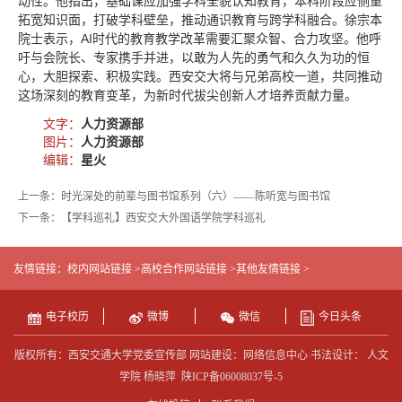
动性。他指出，基础课应加强学科全貌认知教育，本科阶段应侧重
拓宽知识面，打破学科壁垒，推动通识教育与跨学科融合。
徐宗本
院士表示，AI时代的教育教学改革需要汇聚众智、合力攻坚。他呼
吁与会院长、专家携手并进，以敢为人先的勇气和久久为功的恒
心，大胆探索、积极实践。西安交大将与兄弟高校一道，共同推动
这场深刻的教育变革，为新时代拔尖创新人才培养贡献力量。
文字：
人力资源部
图片：
人力资源部
编辑：
星火
上一条：时光深处的前辈与图书馆系列（六）——陈听宽与图书馆
下一条：【学科巡礼】西安交大外国语学院学科巡礼
友情链接：
校内网站链接 >
高校合作网站链接 >
其他友情链接 >
电子校历
微博
微信
今日头条
版权所有：西安交通大学党委宣传部 网站建设：网络信息中心 书法设计： 人文
学院 杨晓萍
陕ICP备06008037号-5