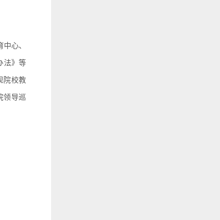
育中心、
办法》等
现院校教
院领导巡