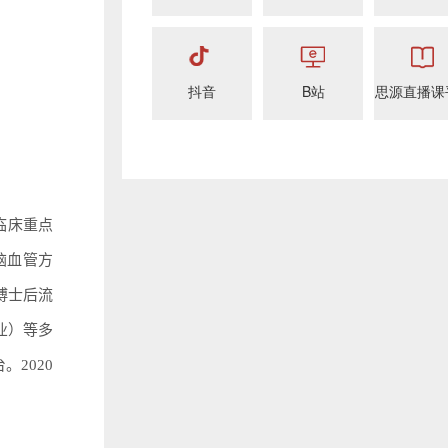
抖音
B站
思源直播课
临床重点
脑血管方
博士后流
业）等多
2020