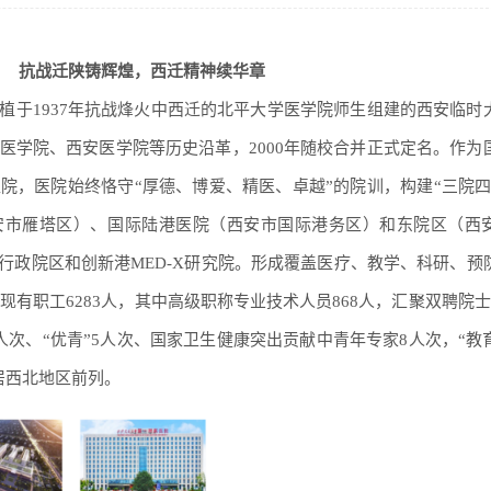
抗战迁陕铸辉煌，西迁精神续华章
植于1937年抗战烽火中西迁的北平大学医学院师生组建的西安临时
医学院、西安医学院等历史沿革，2000年随校合并正式定名。作为
院，医院始终恪守“厚德、博爱、精医、卓越”的院训，构建“三院四
西安市雁塔区）、国际陆港医院（西安市国际港务区）和东院区（西
行政院区和创新港MED-X研究院。形成覆盖医疗、教学、科研、预
现有职工6283人，其中高级职称专业技术人员868人，汇聚双聘院士
3人次、“优青”5人次、国家卫生健康突出贡献中青年专家8人次，“教
居西北地区前列。