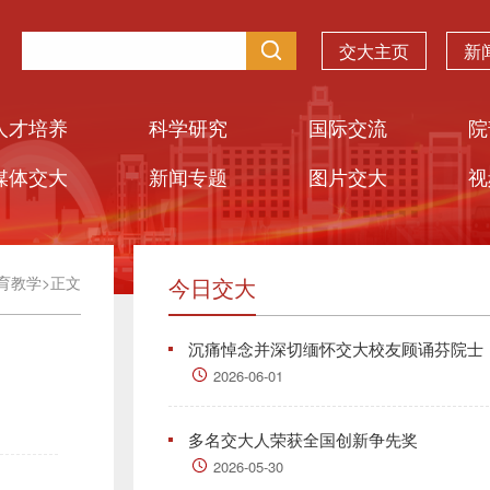
交大主页
新
人才培养
科学研究
国际交流
院
媒体交大
新闻专题
图片交大
视
育教学
>
正文
今日交大
沉痛悼念并深切缅怀交大校友顾诵芬院士
2026-06-01
多名交大人荣获全国创新争先奖
2026-05-30