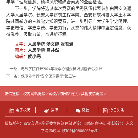
年学子理想信念、精神风貌和综合素质的全面检验。
下一步，学院将选派本次竞赛的优秀队伍代表参加由西安交通
大学人居学院、长安大学建筑工程学院、西安建筑科技大学土木学
院共同举办的三校党史知识竞赛，进一步引导广大学生学史明理、
学史增信、学史崇德、学史力行，从党的伟大精神中坚定信念、获
得滋养、汲取力量，奋进新征程。
文字：
人居学院 汤文婷 张君涵
图片：
人居学院 吕井然
编辑：
候小寒
上一条：电气学院召开2024年秋季心理委员培训暨表彰会议
下一条：保卫处举行“安全保卫课堂”第五讲
友情链接：
校内网站链接 >
高校合作网站链接 >
其他友情链接 >
电子校历
微博
微信
今日头条
版权所有：西安交通大学党委宣传部 网站建设：网络信息中心 书法设计： 人文
学院 杨晓萍
陕ICP备06008037号-5