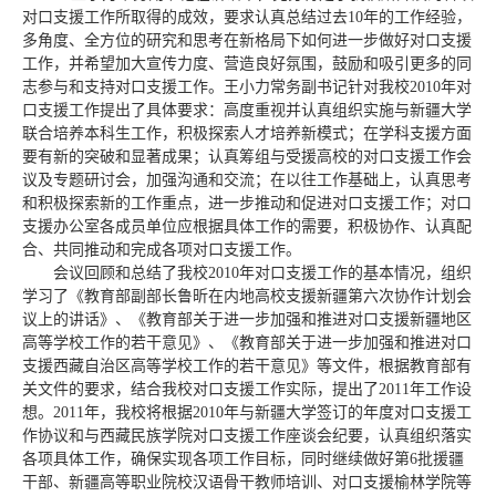
对口支援工作所取得的成效，要求认真总结过去10年的工作经验，
多角度、全方位的研究和思考在新格局下如何进一步做好对口支援
工作，并希望加大宣传力度、营造良好氛围，鼓励和吸引更多的同
志参与和支持对口支援工作。王小力常务副书记针对我校2010年对
口支援工作提出了具体要求：高度重视并认真组织实施与新疆大学
联合培养本科生工作，积极探索人才培养新模式；在学科支援方面
要有新的突破和显著成果；认真筹组与受援高校的对口支援工作会
议及专题研讨会，加强沟通和交流；在以往工作基础上，认真思考
和积极探索新的工作重点，进一步推动和促进对口支援工作；对口
支援办公室各成员单位应根据具体工作的需要，积极协作、认真配
合、共同推动和完成各项对口支援工作。
会议回顾和总结了我校2010年对口支援工作的基本情况，组织
学习了《教育部副部长鲁昕在内地高校支援新疆第六次协作计划会
议上的讲话》、《教育部关于进一步加强和推进对口支援新疆地区
高等学校工作的若干意见》、《教育部关于进一步加强和推进对口
支援西藏自治区高等学校工作的若干意见》等文件，根据教育部有
关文件的要求，结合我校对口支援工作实际，提出了2011年工作设
想。2011年，我校将根据2010年与新疆大学签订的年度对口支援工
作协议和与西藏民族学院对口支援工作座谈会纪要，认真组织落实
各项具体工作，确保实现各项工作目标，同时继续做好第6批援疆
干部、新疆高等职业院校汉语骨干教师培训、对口支援榆林学院等