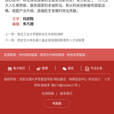
核心技术、转化落地成果的全链条创新优势，充分彰显了一代代交
大人扎根西部、服务国家的赤诚担当，和以科技创新服务国家战
略、赋能产业升级、造福民生发展的突出贡献。
文字：
科研院
编辑：
朱凡煜
上一条：西北工业大学副校长孔杰来校调研
下一条：西安交大举办第八届全球治理创新青年人才训练营
友情链接：
校内网站链接 >
高校合作网站链接 >
其他友情链接 >
电子校历
微博
微信
今日头条
版权所有：西安交通大学党委宣传部 网站建设：网络信息中心 书法设计： 人文
学院 杨晓萍
陕ICP备06008037号-5
在线投稿
联系我们
电脑版