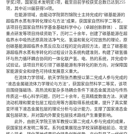
学奖2项，国家技术发明奖1项，截至目前学校获奖总数已达到255
项，其中近10届获得54项。
在能源领域，由能动学院郭烈锦院士主持完成的“碳基能源的
超临界水蒸有序转化理论与方法”成果，获国家自然科学二等奖，
该项目在国家自然科学基金基础科学中心（卓越创新群体）、国家
重点研发等项目持续资助下，历时二十余年，创建了碳基能源在超
临界水中吸热还原高效洁净气化、氢温和氧化可控放热的理论，原
创碳基能源超临界水蒸反应及过程的定向调控方法，建立了碳基能
源超临界水蒸有序转化的过程设计及系统构建准则，构建了碳氢循
环与热力循环耦合协同的一体化联产氢、电、热的系统，并完成中
试验证。该项目开拓引领了碳基能源有序转化的新方向，对保障国
家能源安全和绿色可持续发展意义重大。
在流体力学领域，航天学院张杰教授以第二完成人参与完成的
“液态金属磁流体力学理论与方法”，获国家自然科学二等奖，该项
目围绕强磁场、高热流和复杂多场耦合条件下液态金属流动与传热
传质这一核心科学问题，历时二十余年，在高精度数值方法、关键
流动机理和聚变包层工程应用等方面取得系统成果，提升了真实聚
变环境下液态金属包层的理论分析与设计能力，支撑了国家液态金
属包层研发，并对国内外聚变包层技术路线产生重要影响。
此外，由航天学院王铁军教授以第二完成人参与完成的成果，
获国家技术发明二等奖。系列成果展现出学校深耕基础前沿、攻坚