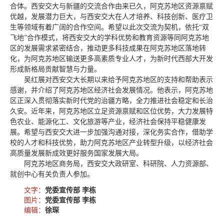
合体。西安交大与新疆的交流合作由来已久，阿克苏地区资源禀赋
优越，发展潜力巨大，与西安交大在人才培养、科技创新、医疗卫
生等领域有着广阔的合作空间。希望以此次交流为契机，依托“双
飞地”合作模式，将西安交大的学科优势和教育资源等同阿克苏地
区的发展需求紧密结合，推动更多科技成果在阿克苏地区落地转
化，为阿克苏地区输送更多高素质专业人才，为新时代西部大开发
形成新格局贡献智慧与力量。
吴红展对西安交大长期以来给予阿克苏地区的支持和帮助表示
感谢，并介绍了阿克苏地区经济社会发展情况。他表示，阿克苏地
区正深入贯彻落实新时代党的治疆方略，全力推进社会稳定和长治
久安。近年来，阿克苏地区立足资源禀赋和区位优势，大力发展特
色农业、能源化工、文化旅游等产业，经济社会保持平稳健康发
展。希望与西安交大进一步加强沟通对接，深化务实合作，借助学
校的人才和科技优势，助力阿克苏地区产业转型升级，以经济社会
高质量发展新成效更好服务国家发展大局。
阿克苏地区商务局，西安交大政研室、科研院、人力资源部、
就创中心有关负责人参加。
文字：
党委宣传部 李栋
图片：
党委宣传部 李栋
编辑：
徐琛