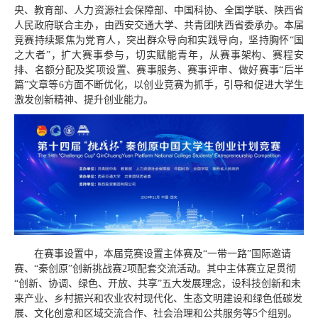
央、教育部、人力资源社会保障部、中国科协、全国学联、陕西省
人民政府联合主办，由西安交通大学、共青团陕西省委承办。本届
竞赛持续聚焦为党育人，突出群众导向和实践导向，坚持胸怀“国
之大者”，扩大赛事参与，切实赋能青年，从赛事架构、赛程安
排、名额分配及奖项设置、赛事服务、赛事评审、做好赛事“后半
篇”文章等6方面不断优化，以创业竞赛为抓手，引导和促进大学生
激发创新精神、提升创业能力。
在赛事设置中，本届竞赛设置主体赛及“一带一路”国际邀请
赛、“秦创原”创新挑战赛2项配套交流活动。其中主体赛立足贯彻
“创新、协调、绿色、开放、共享”五大发展理念，设科技创新和未
来产业、乡村振兴和农业农村现代化、生态文明建设和绿色低碳发
展、文化创意和区域交流合作、社会治理和公共服务等5个组别。