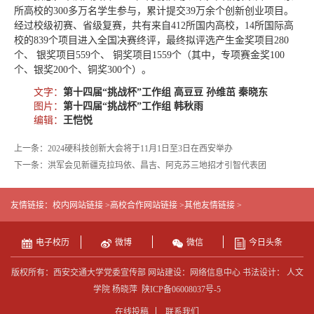
所高校的300多万
名学生参与，累计提交
39万余个创新创业项目
。
经过校级初赛、省级复赛，共有来自412所国内高校，14所国际高
校的839个项目进入全国决赛终评，最终拟评选产生金奖项目280
个、 银奖项目559个、 铜奖项目1559个（其中，专项赛金奖100
个、银奖200个、铜奖300个）。
文字：
第十四届“挑战杯”工作组 高豆豆 孙维茁 秦晓东
图片：
第十四届“挑战杯”工作组 韩秋雨
编辑：
王恺悦
上一条：2024硬科技创新大会将于11月1日至3日在西安举办
下一条：洪军会见新疆克拉玛依、昌吉、阿克苏三地招才引智代表团
友情链接：
校内网站链接 >
高校合作网站链接 >
其他友情链接 >
电子校历
微博
微信
今日头条
版权所有：西安交通大学党委宣传部 网站建设：网络信息中心 书法设计： 人文
学院 杨晓萍
陕ICP备06008037号-5
在线投稿
联系我们