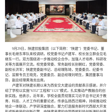
9月29日，陕建控股集团（以下简称：“陕建”）党委书记、董
事长毛继东率队来校调研。校党委书记卢建军、校长张立群会见毛
继东一行。双方围绕进一步推动校企合作，加强人才培养、科研攻
关等方面展开交流。校党委常委、常务副校长别朝红，党委常委、
副校长洪军；陕建党委副书记、总经理陈琦，党委委员、纪委书
记、监察专员王晓亮，党委委员、副总经理刘明生，集团董事冯
弥，副总经理黄海龙出席。
卢建军对陕建长期以来为西安交大建设的贡献表示感谢，并介
绍了学校以实施“6352”工程和“1121”模式，扎实推动产教融合的创
新实践。他表示，近年来，学校全面贯彻落实习近平总书记关于教
育、科技、人才工作的重要论述，传承弘扬西迁精神，持续推动校
地企一体联动，产学研深度融合，聚力打造服务新时代西部大开发
形成新格局的创新引擎。由陕建承建的中国西部科技创新港科创基