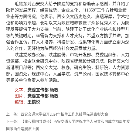
毛继东对西安交大给予陕建的支持和帮助表示感谢，并介绍了
陕建的发展历程、经营优势、企业文化、“11359”工作方针和业绩
业态等方面情况。他表示，西安交大历史悠久、底蕴深厚，学术地
位和影响力卓越，长期以来为陕建培养输送了众多优秀人才，为陕
建发展提供了大力支持。当前，陕建正处于优化产业结构和转型升
级的关键时期，亟需智力支撑和人才支持，希望双方携手共进，加
强合作互访，在人才培养、科技研发、成果转化等方面建立更为深
入的合作，更好地为陕西经济社会发展贡献力量。
陕建党政办公室、陕建股份、市场开发部、党委组织部、人力
资源部、校企联合研究中心、陕西省建筑设计研究院、陕建交大创
新港项目部等；西安交大党、校办，研究生院，科研院，人力资源
部，国资处，规建中心，人居学院，资产公司，国家技术转移中心
等相关单位负责人参加活动。
文字：
党委宣传部 杨敏
图片：
党委宣传部 杨敏
编辑：
王恺悦
上一条：西安交通大学召开2024年招生工作总结暨先进表彰大会
下一条：【我和祖国共成长】西安交通大学庆祝中华人民共和国成立75周年爱
国歌曲合唱展演上演