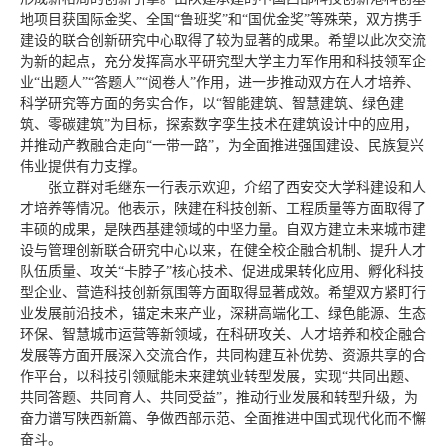
地项目获国际金奖、全国“鲁班奖”和“国优金奖”等殊荣，双方携手
建设的联合创新研究中心取得了较为显著的成果。希望以此次交流
为新的起点，充分发挥高水平研究型大学主力军作用和科技领军企
业“出题人”“答题人”“阅卷人”作用，进一步推动双方在人才培养、
科学研究等方面的务实合作，以“智能建筑、智慧建筑、绿色建
筑、零碳建筑”为目标，探索数字孪生技术在建筑设计中的应用，
并推动产教融合走向“一带一路”，为全面推进强国建设、民族复兴
伟业提供有力支撑。
张立群对毛继东一行表示欢迎，介绍了西安交大学科建设和人
才培养等情况。他表示，陕建在科技创新、工程质量等方面取得了
丰硕的成果，是陕西基建领域的中坚力量。自双方建立未来城市建
设与管理创新联合研究中心以来，在健全校企融合机制、提升人才
队伍质量、攻关“卡脖子”核心技术、促进成果转化应用、孵化科技
型企业、营造科技创新氛围等方面取得显著成效。希望双方紧盯行
业发展前沿技术，锚定未来产业，深耕高端化工、绿色能源、生态
环保、智慧城市运营等新领域，在科研攻关、人才培养和校企融合
发展等方面开展深入交流合作，共同构建互补优势、资源共享的合
作平台，以科技引领赋能未来建筑业转型发展，实现“共同出题、
共同答题、共同育人、共同受益”，推动行业发展和转型升级，为
奋力谱写陕西新篇、争做西部示范、全面推进中国式现代化而不懈
奋斗。