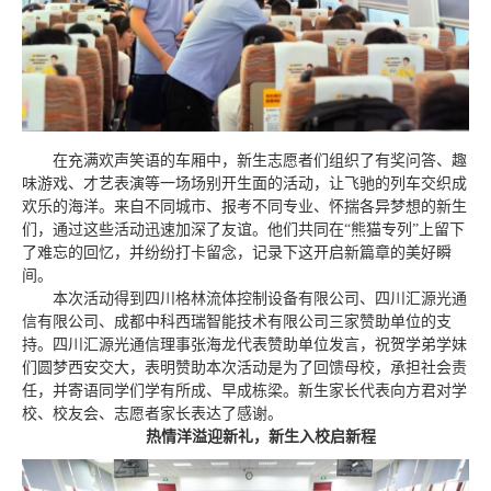
在充满欢声笑语的车厢中，新生志愿者们组织了有奖问答、趣
味游戏、才艺表演等一场场别开生面的活动，让飞驰的列车交织成
欢乐的海洋。来自不同城市、报考不同专业、怀揣各异梦想的新生
们，通过这些活动迅速加深了友谊。他们共同在“熊猫专列”上留下
了难忘的回忆，并纷纷打卡留念，记录下这开启新篇章的美好瞬
间。
本次活动得到四川格林流体控制设备有限公司、四川汇源光通
信有限公司、成都中科西瑞智能技术有限公司三家赞助单位的支
持。四川汇源光通信理事张海龙代表赞助单位发言，祝贺学弟学妹
们圆梦西安交大，表明赞助本次活动是为了回馈母校，承担社会责
任，并寄语同学们学有所成、早成栋梁。新生家长代表向方君对学
校、校友会、志愿者家长表达了感谢。
热情洋溢迎新礼，新生入校启新程