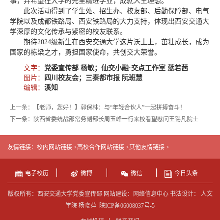
事，并希望在大学时光里精进学业，成就人生理想。
此次活动得到了学生处、招生办、校友部、后勤保障部、电气
学院以及成都铁路局、西安铁路局的大力支持，体现出西安交通大
学深厚的文化传承与紧密的校友联系。
期待2024级新生在西安交通大学这片沃土上，茁壮成长，成为
国家的栋梁之才，勇担国家使命，共创交大荣誉。
文字：
党委宣传部 杨敏；仙交小融·交点工作室 蓝若茜
图片：
四川校友会；三秦都市报 阮班慧
编辑：
溪知
上一条：【老师，您好！】郭保林：与“年轻合伙人”一起拼搏奋斗！
下一条：陕西省委统战部常务副部长周玉峰一行来校看望慰问王锡凡院士
友情链接：
校内网站链接 >
高校合作网站链接 >
其他友情链接 >
电子校历
微博
微信
今日头条
版权所有：西安交通大学党委宣传部 网站建设：网络信息中心 书法设计： 人文
学院 杨晓萍
陕ICP备06008037号-5