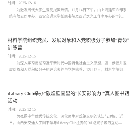
与责任感。深化理论武装：专题授课...
时间：2025-12-16
为激发当代大学生爱党报国热情，12月14日下午，由上海廷亚冷却系
统有限公司主办，西安交通大学彭康书院及西迁之光工作室承办的“传承
西迁精神，厚植家国情怀”文化作品征选大赛暨第五届廷亚杯奖学金评选
决赛在主楼B103室热烈开赛。获奖学生将获得由上海廷亚冷却系统有限公
司提供的“廷亚奖学金”。本次比赛采取线上线下同步评审的形式，对选手
材料学院组织党员、发展对象和入党积极分子参加“青领”
的作品展示及即兴演讲进行综合评价。西安交通大学学工部副部长王琦，
训练营
西安交通大学彭康书院院务主任叶明，院务主任助理朱宏伟，西迁之光工
作室主持人南亚娟，辅导员谢雨...
时间：2025-12-15
为深入学习贯彻习近平新时代中国特色社会主义思想，进一步提升发
展对象和入党积极分子的理论素养与党性修养，12月12日，材料学院组织
党员、发展对象和入党积极分子参加“青领”训练营。本次培训分为理论学
习与发展实务两阶段，内容充实、针对性强。培训第一阶段，马克思主义
学院副教授高飞作题为“全面把握中国式现代化”的专题报告。高飞从历史
iLibrary Club举办“敦煌壁画里的‘长安影响力’”真人图书馆
与现实相结合的视角，系统梳理了中国式现代化探索的演进历程，重点区
活动
分了“中国的现代化”与“中国式现代化”的本质内涵。他指出，中国的现代
化道路并非简单照搬西方模式...
时间：2025-12-15
为弘扬中华优秀传统文化，深化师生对丝路文明的认知与理解，近
日，由西安交通大学图书馆与iLibrary Club主办的“丝路双子城的互动——
敦煌壁画里的‘长安影响力’”真人图书馆活动，在钱学森图书馆北三楼
iLibrary Space圆满落幕。活动特别邀请西安曲江艺术博物馆副馆长张和鑫