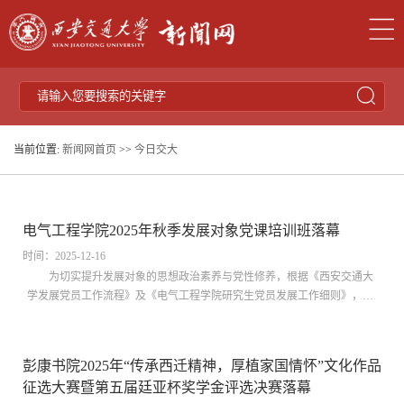
当前位置:
新闻网首页
>>
今日交大
电气工程学院2025年秋季发展对象党课培训班落幕
时间：2025-12-16
为切实提升发展对象的思想政治素养与党性修养，根据《西安交通大
学发展党员工作流程》及《电气工程学院研究生党员发展工作细则》，电
气工程学院于2025年秋季组织开展以“深学细悟强根基，青春向党砺初心”
为主题的发展对象党课培训班。本次培训涵盖专题授课、红色实践、网络
学习与理论测评等多个环节，聚焦党史国情、理想信念、科技创新、青年
彭康书院2025年“传承西迁精神，厚植家国情怀”文化作品
使命等核心内容，通过系统化、精准化培养，着力夯实发展对象的理论根
征选大赛暨第五届廷亚杯奖学金评选决赛落幕
基，强化政治担当，筑牢信仰根基，切实增强其作为新时代青年的使命感