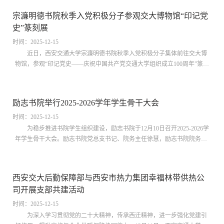
担任“真人图书”，他以丝路文化为脉络，创新融合理论讲解与“历史探案”
宗濂明德书院秋季入党积极分子参观交大博物馆“印记党
形式，带领参与者沉浸式领略长安古都的雄浑风韵、敦煌壁画的璀璨艺
史”篆刻展
术，以及两座城市在历史长河中紧密交织的文明联结。溯源敦煌历史，探
寻长安...
时间：2025-12-15
近日，西安交通大学宗濂明德书院秋季入党积极分子集体前往交大博
物馆，参观“印记党史——庆祝中国共产党交通大学组织成立100周年”篆刻
展。本次活动以“镌刻红色印记，传承西迁精神”为主题，通过沉浸式观展
与互动研讨，引导入党积极分子从百年校史与党史交融的视角深化对中国
共产党人精神谱系的理解，筑牢理想信念根基。步入序厅，以盛宣怀为代
励志书院举行2025-2026学年学生骨干大会
表的交大创始人群像雕塑与“兴学强国”校训拓片引人驻足。同学们围绕“交
通大学诞生的时代背景”展开讨论，认为建校先驱“自强首在储才，储才必
时间：2025-12-15
先兴学”的远见与党的初心...
为稳步推进书院学生组织建设，励志书院于12月10日召开2025-2026学
年学生骨干大会。励志书院党总支书记、院务主任徐慧，励志书院院务副
主任库来西·依布拉音，励志书院院务主任助理徐敏，励志书院全体辅导
员，各兄弟书院学生代表出席本次大会。励志书院党总支，励志书院团
委、学生会等学生组织的骨干成员以及励志书院2025级全体团支部书记、
西安交大后勤保障部与西安市热力集团幸福林带供热公
班长参加。会议宣读了《关于同意中共西安交通大学励志书院总支部委员
司开展支部共建活动
会补选委员的批复》《关于任命2025-2026学年励志书院党总支党建工作专
门委员会骨干...
时间：2025-12-15
为深入学习贯彻党的二十大精神，传承西迁精神，进一步强化党建引