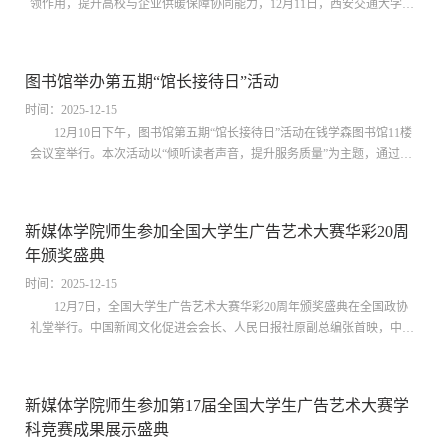
领作用，提升高校与企业供暖保障协同能力，12月11日，西安交通大学后
勤保障部能源服务中心与西安市热力集团有限责任公司幸福林带供热公司
举办了主题为“传承西迁精神 保障供暖运行”的党支部共建活动。在幸福林
带供热公司党支部党员代表的带领下，能源服务中心党支部一行参观了该
图书馆举办第五期“馆长接待日”活动
公司供热锅炉、供热管网监控室等，让在场党员对现代化供热保障技术有
了直观的认识。参观结束后，两支部在幸福林带供热公司会议室召开支部
时间：2025-12-15
交流座谈会。幸福林带供热公司党...
12月10日下午，图书馆第五期“馆长接待日”活动在钱学森图书馆11楼
会议室举行。本次活动以“倾听读者声音，提升服务质量”为主题，通过面
对面交流，广泛收集读者意见与建议，为进一步优化图书馆服务、助力学
校育人环境建设奠定基础。图书馆副馆长杨峰、魏青山与来自各学院的10
名读者代表进行了深入交流。杨峰代表图书馆向积极参与的读者表示了欢
新媒体学院师生参加全国大学生广告艺术大赛华彩20周
迎和感谢，并表示“馆长接待日”是图书馆践行“以读者为中心”服务理念的
年颁奖盛典
重要举措，旨在搭建常态化沟通平台，广泛听取读者心声，推动服务持续
改进，努力为师生提供更...
时间：2025-12-15
12月7日，全国大学生广告艺术大赛华彩20周年颁奖盛典在全国政协
礼堂举行。中国新闻文化促进会会长、人民日报社原副总编张首映，中国
高等教育学会副会长、教育部高教司原司长张大良，教育部高教司原巡视
员、高等教育教学评估中心原主任刘凤泰，中国教育报刊社原社长李曜升
等出席活动。西安交通大学领军学者、新闻与新媒体学院院长汪文斌教
新媒体学院师生参加第17届全国大学生广告艺术大赛学
授，西安交通大学领军学者、新闻与新媒体学院阚平教授，全国大学生
科竞赛成果展示盛典
AIGC微短剧大赛创始人、新闻与新媒体学院缑赫副教授，新闻与新媒体