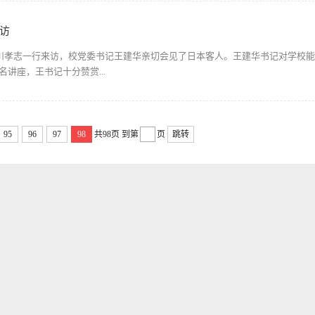
访
西川孝志一行来访，校党委书记王建华亲切会见了日本客人。王建华书记对学校
讲座，王书记十分赞赏...
95
96
97
98
共98页
到第
页
跳转