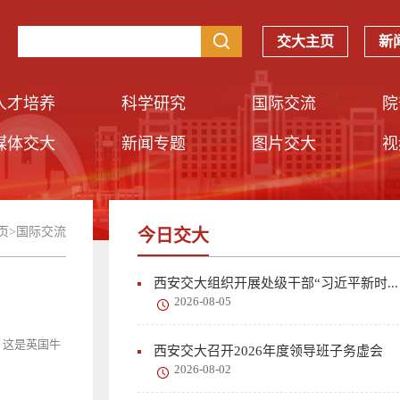
交大主页
新
人才培养
科学研究
国际交流
院
媒体交大
新闻专题
图片交大
视
页
>
国际交流
今日交大
西安交大组织开展处级干部“习近平新时...
2026-08-05
，这是英国牛
西安交大召开2026年度领导班子务虚会
2026-08-02