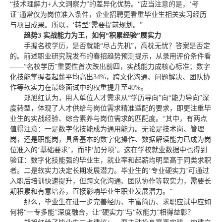
“技术理解力+人文洞察力”的差异化优势。“应当注意的是，‘考
证’通常仅为岗位准入条件，企业招聘更看重毕业生相关实习经历
与项目成果。所以，‘转型’需要提前规划。”
趋势3 实战能力为王，如何“积累经验”展实力
手握名校学历，是否就能“尽占先机”，高枕无忧？答案是否定
的。前述职业研究院发布的春招趋势预测提示，从录用评价条件看
——“名校学历”重要性首次跌出前四，实战能力成核心标准；数字
化技能掌握者起薪平均高出34%，跨文化沟通、问题解决、团队协
作等软实力在最终面试中的权重提升至40%。
郑旭红认为，用人单位人才需求从“学历导向”向“能力导向”深
度转型，体现了人才供给与岗位需求精准适配的要求，即更注重毕
业生的实战经验、综合素养与岗位需求的匹配度。“其中，有两点
值得注意：一是数字化技能成为通用能力。无论是技术岗、管理
岗，还是职能岗，具备基本的数字化操作、数据解读能力已成为岗
位准入的‘基础要求’，而非‘加分项’。这在学校就业数据中也得到
验证：数字化技能强的毕业生，就业率和起薪均明显高于同类求职
者。二是软实力决定长期发展潜力。毕业生的‘专业硬实力’可通过
入职后培训快速提升，但跨文化沟通、团队协作等软实力，需要长
期积累和有意培养，直接影响毕业生职业发展潜力。”
那么，毕业生在进一步完善经历、丰富简历、求职应试中应如
何将“一专多能”深度融合，让“硬实力”与“软能力”相得益彰？