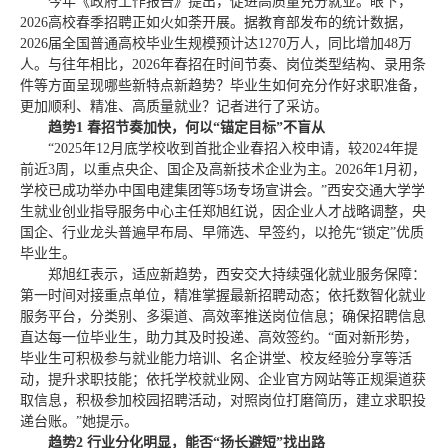
今年《政府工作报告》提出，促进高质量充分就业。眼下，
2026高校春季招聘正如火如荼开展。据教育部发布的统计数据，
2026届全国普通高校毕业生规模预计达1270万人，同比增加48万
人。与往年相比，2026年春招在时间节奏、岗位类型结构、录用条
件等方面呈现哪些新特点新趋势？毕业生如何充分作好求职准备，
更加顺利、精准、高质量就业？记者进行了采访。
趋势1 春招节奏加快，何以“锚定目标”不盲从
“2025年12月底学校收到首批企业春招入校申请，较2024年提
前近3周，以重点央企、国企及高新技术企业为主。2026年1月初，
学校已成功举办中国电建集团等5场专场宣讲会。”西安交通大学学
生就业创业指导服务中心主任郑旭红说，因企业人才战略调整，央
国企、行业龙头普遍早布局、早筛选、早签约，以抢先“锁定”优质
毕业生。
郑旭红表示，适应新趋势，西安交大持续强化就业服务保障：
第一时间对接重点单位，精准掌握最新招聘动态；依托数智化就业
服务平台，分类别、多渠道、高效率推送岗位信息；确保招聘信息
直达每一位毕业生，助力其及时投递、高效签约。“面对新形势，
毕业生可积极参与就业能力培训、名企讲堂、校友经验分享等活
动，提升求职技能；依托学校就业网、企业官方网站等正规渠道获
取信息，积极参加校园招聘活动，对照岗位打磨简历，建立求职投
递台账。”她提示。
趋势2 行业分化明显，能否“扬长避短”找出路