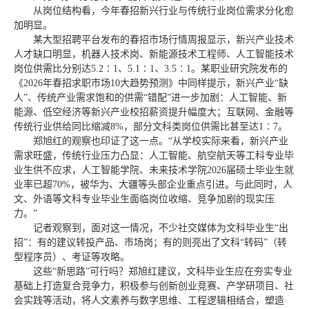
从岗位结构看，今年春招新兴行业与传统行业岗位需求分化愈
加明显。
某大型招聘平台发布的春招市场行情周报显示，新兴产业技术
人才缺口明显，机器人技术岗、新能源技术工程师、人工智能技术
岗位供需比分别达5.2∶1、5.1∶1、3.5∶1。某职业研究院发布的
《2026年春招求职市场10大趋势预测》中同样提示，新兴产业“缺
人”、传统产业需求饱和的供需“错配”进一步加剧：人工智能、新
能源、低空经济等新兴产业校招薪资提升幅度大；互联网、金融等
传统行业供给同比缩减8%，部分文科类岗位供需比甚至达1∶7。
郑旭红的观察也印证了这一点。“从学校实际来看，新兴产业
需求旺盛，传统行业压力凸显：人工智能、航空航天等工科专业毕
业生供不应求，人工智能学院、未来技术学院2026届硕士毕业生就
业率已超70%，被华为、大疆等头部企业重点引进。与此同时，人
文、外语等文科专业毕业生面临岗位收缩、竞争加剧的现实压
力。”
记者观察到，面对这一情况，不少社交媒体为文科毕业生“出
招”：有的建议转投产品、市场岗；有的则亮出了文科“转码”（转
型程序员）、考证等攻略。
这些“新思路”可行吗？郑旭红建议，文科毕业生应在夯实专业
基础上打造复合竞争力，积极参与创新创业竞赛、产学研项目、社
会实践等活动，将人文素养与数字思维、工程逻辑相结合，塑造