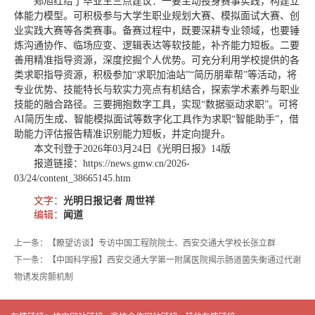
郑旭红给了毕业生三点建议：一要主动投身赛事实践，构建立
体能力模型。可积极参与大学生职业规划大赛、模拟面试大赛、创
业实践大赛等各类赛事。备赛过程中，既要深耕专业领域，也要锤
炼沟通协作、临场应变、逻辑表达等软技能，补齐能力短板。二要
善用精准指导资源，深度挖掘个人优势。可充分利用学校提供的各
类求职指导资源，积极参加“求职加油站”“简历朋辈帮”等活动，将
专业优势、技能特长与软实力亮点有机结合，探索学术素养与职业
技能的融合路径。三要拥抱数字工具，实现“数据驱动求职”。可将
AI简历生成、智能模拟面试等数字化工具作为求职“智能助手”，借
助能力评估报告精准识别能力短板，并定向提升。
本文刊登于2026年03月24日《光明日报》14版
报道链接：https://news.gmw.cn/2026-
03/24/content_38665145.htm
文字：
光明日报记者 周世祥
编辑：
闻道
上一条：【瞭望访谈】专访中国工程院院士、西安交通大学校长张立群
下一条：【中国科学报】西安交通大学第一附属医院揭示肠道菌失衡通过代谢
物诱发房颤机制